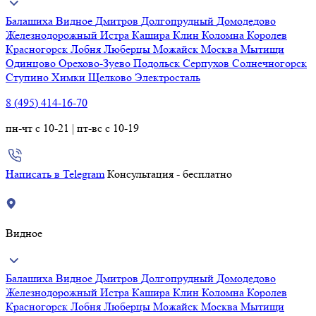
Балашиха
Видное
Дмитров
Долгопрудный
Домодедово
Железнодорожный
Истра
Кашира
Клин
Коломна
Королев
Красногорск
Лобня
Люберцы
Можайск
Москва
Мытищи
Одинцово
Орехово-Зуево
Подольск
Серпухов
Солнечногорск
Ступино
Химки
Щелково
Электросталь
8 (495) 414-16-70
пн-чт с 10-21 | пт-вс с 10-19
Написать в Telegram
Консультация - бесплатно
Видное
Балашиха
Видное
Дмитров
Долгопрудный
Домодедово
Железнодорожный
Истра
Кашира
Клин
Коломна
Королев
Красногорск
Лобня
Люберцы
Можайск
Москва
Мытищи