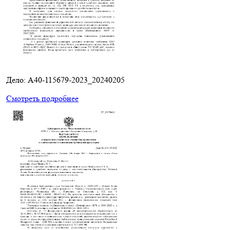
Дело: A40-115679-2023_20240205
Смотреть подробнее