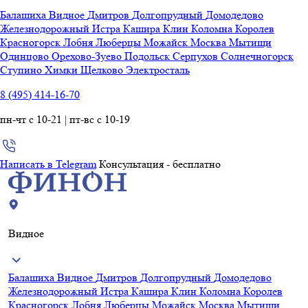
Балашиха
Видное
Дмитров
Долгопрудный
Домодедово
Железнодорожный
Истра
Кашира
Клин
Коломна
Королев
Красногорск
Лобня
Люберцы
Можайск
Москва
Мытищи
Одинцово
Орехово-Зуево
Подольск
Серпухов
Солнечногорск
Ступино
Химки
Щелково
Электросталь
8 (495) 414-16-70
пн-чт с 10-21 | пт-вс с 10-19
Написать в Telegram
Консультация - бесплатно
Видное
Балашиха
Видное
Дмитров
Долгопрудный
Домодедово
Железнодорожный
Истра
Кашира
Клин
Коломна
Королев
Красногорск
Лобня
Люберцы
Можайск
Москва
Мытищи