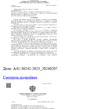
Дело: A41-36241-2023_20240207
Смотреть подробнее